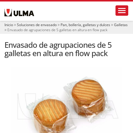
N
Toggl
a
v
e
Inicio
Soluciones de envasado
Pan, bollería, galletas y dulces
Galletas
g
Envasado de agrupaciones de 5 galletas en altura en flow pack
a
c
Envasado de agrupaciones de 5
i
ó
galletas en altura en flow pack
n