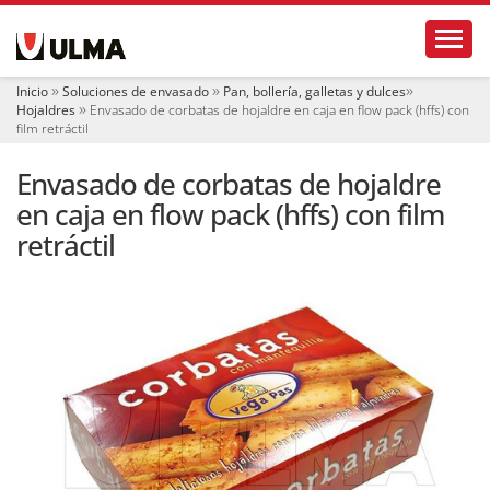
N
Toggl
a
v
e
Inicio
Soluciones de envasado
Pan, bollería, galletas y dulces
g
Hojaldres
Envasado de corbatas de hojaldre en caja en flow pack (hffs) con
a
film retráctil
c
i
Envasado de corbatas de hojaldre
ó
en caja en flow pack (hffs) con film
n
retráctil