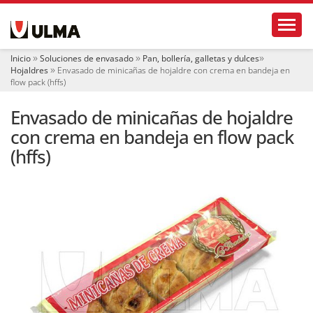
N
Toggl
a
v
e
Inicio
Soluciones de envasado
Pan, bollería, galletas y dulces
g
Hojaldres
Envasado de minicañas de hojaldre con crema en bandeja en
a
flow pack (hffs)
c
i
Envasado de minicañas de hojaldre
ó
con crema en bandeja en flow pack
n
(hffs)