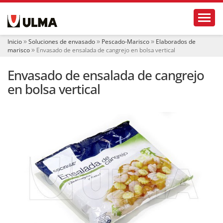
N
Toggl
a
v
e
Inicio
Soluciones de envasado
Pescado-Marisco
Elaborados de
g
marisco
Envasado de ensalada de cangrejo en bolsa vertical
a
c
Envasado de ensalada de cangrejo
i
ó
en bolsa vertical
n