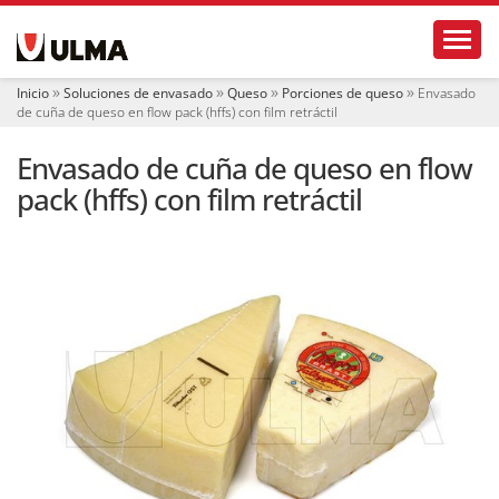
N
Toggl
a
v
e
Inicio
Soluciones de envasado
Queso
Porciones de queso
Envasado
g
de cuña de queso en flow pack (hffs) con film retráctil
a
c
Envasado de cuña de queso en flow
i
ó
pack (hffs) con film retráctil
n