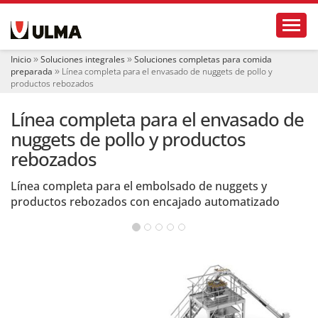
N
Toggl
a
v
e
Inicio
Soluciones integrales
Soluciones completas para comida
g
preparada
Línea completa para el envasado de nuggets de pollo y
a
productos rebozados
c
i
Línea completa para el envasado de
ó
nuggets de pollo y productos
n
rebozados
Línea completa para el embolsado de nuggets y
productos rebozados con encajado automatizado