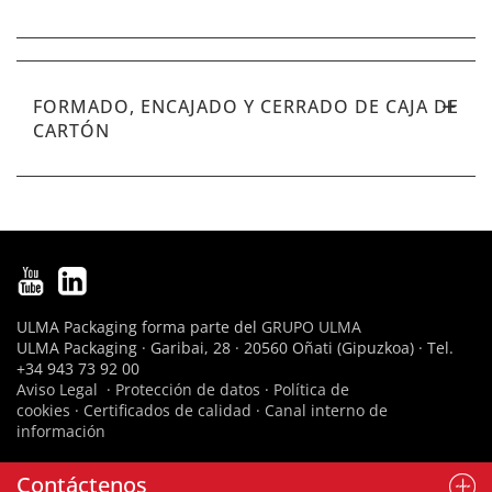
FORMADO, ENCAJADO Y CERRADO DE CAJA DE
CARTÓN
ULMA Packaging forma parte del
GRUPO ULMA
ULMA Packaging · Garibai, 28 · 20560 Oñati (Gipuzkoa) · Tel.
+34 943 73 92 00
Aviso Legal
·
Protección de datos
·
Política de
cookies
·
Certificados de calidad
·
Canal interno de
información
Contáctenos