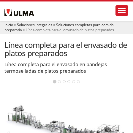
N
Toggl
a
v
e
Inicio
Soluciones integrales
Soluciones completas para comida
g
preparada
Línea completa para el envasado de platos preparados
a
c
Línea completa para el envasado de
i
ó
platos preparados
n
Línea completa para el envasado en bandejas
termoselladas de platos preparados
‹
›