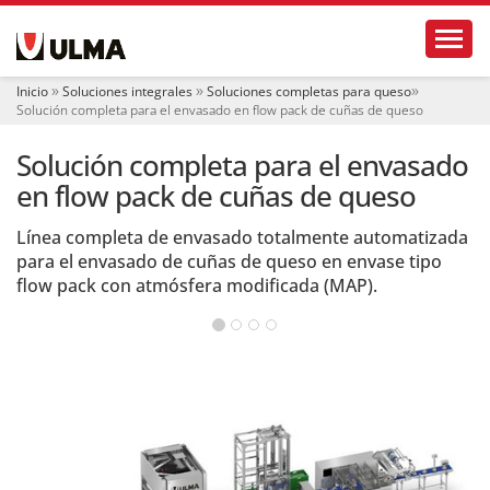
N
Toggl
a
v
e
Inicio
Soluciones integrales
Soluciones completas para queso
g
Solución completa para el envasado en flow pack de cuñas de queso
a
c
Solución completa para el envasado
i
ó
en flow pack de cuñas de queso
n
Línea completa de envasado totalmente automatizada
para el envasado de cuñas de queso en envase tipo
flow pack con atmósfera modificada (MAP).