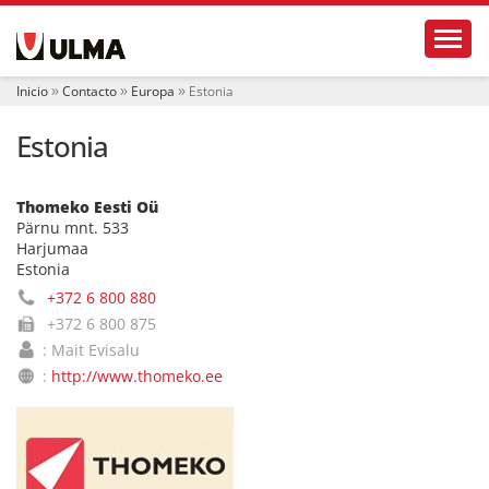
N
Toggl
a
v
e
Inicio
Contacto
Europa
Estonia
g
a
Estonia
c
i
ó
n
Thomeko Eesti Oü
Pärnu mnt. 533
Harjumaa
Estonia
+372 6 800 880
+372 6 800 875
: Mait Evisalu
:
http://www.thomeko.ee