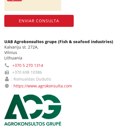
ENVIAR CONSULTA
UAB Agrokonsultos grupe (Fish & seafood industries)
Kalvariju st. 272A,
Vilnius
Lithuania
+370 5 270 1314
+370 698 10386
: Romualdas Dudutis
:
https://www.agrokonsulta.com