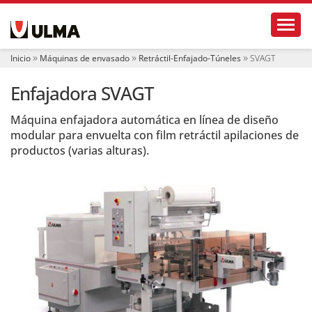
N
Toggl
a
v
e
Inicio
Máquinas de envasado
Retráctil-Enfajado-Túneles
SVAGT
g
a
Enfajadora SVAGT
c
i
ó
Máquina enfajadora automática en línea de diseño
n
modular para envuelta con film retráctil apilaciones de
productos (varias alturas).