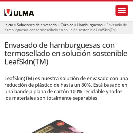
N
Toggl
a
v
e
Inicio
Soluciones de envasado
Cárnico
Hamburguesas
Envasado de
g
hamburguesas con termosellado en solución sostenible LeafSkin(TM)
a
c
Envasado de hamburguesas con
i
ó
termosellado en solución sostenible
n
LeafSkin(TM)
LeafSkin(TM) es nuestra solución de envasado con una
reducción de plástico de hasta un 80%. Está basado en
una bandeja plana de cartón 100% reciclable y todos
los materiales son totalmente separables.