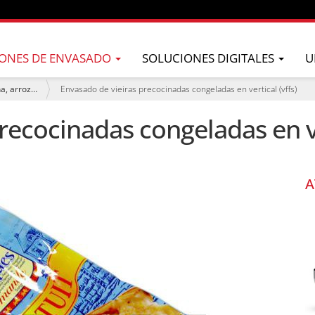
ONES DE ENVASADO
SOLUCIONES DIGITALES
U
ña, arroz…
Envasado de vieiras precocinadas congeladas en vertical (vffs)
recocinadas congeladas en ve
A