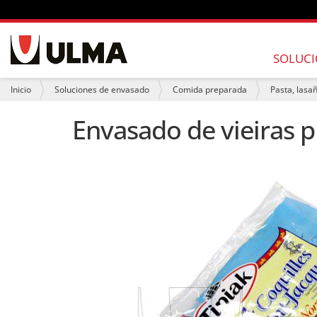
N
a
SOLUCI
v
e
U
Inicio
Soluciones de envasado
Comida preparada
Pasta, lasa
g
s
a
t
Envasado de vieiras p
c
e
i
d
ó
e
n
s
t
á
a
q
u
í
: