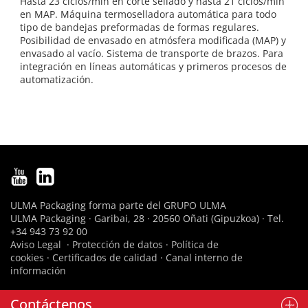
Hasta 23 ciclos/min en corte sellado y hasta 21 ciclos/min
en MAP. Máquina termoselladora automática para todo
tipo de bandejas preformadas de formas regulares.
Posibilidad de envasado en atmósfera modificada (MAP) y
envasado al vacío. Sistema de transporte de brazos. Para
integración en líneas automáticas y primeros procesos de
automatización.
ULMA Packaging forma parte del
GRUPO ULMA
ULMA Packaging · Garibai, 28 · 20560 Oñati (Gipuzkoa) · Tel.
+34 943 73 92 00
Aviso Legal
·
Protección de datos
·
Política de
cookies
·
Certificados de calidad
·
Canal interno de
información
Contáctenos