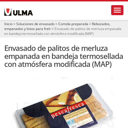
N
Toggl
a
v
e
Inicio
Soluciones de envasado
Comida preparada
Rebozados,
g
empanados y listos para freír
Envasado de palitos de merluza empanada
a
en bandeja termosellada con atmósfera modificada (MAP)
c
i
Envasado de palitos de merluza
ó
empanada en bandeja termosellada
n
con atmósfera modificada (MAP)