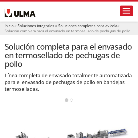
N
Toggl
a
v
e
Inicio
Soluciones integrales
Soluciones completas para avícola
g
Solución completa para el envasado en termosellado de pechugas de pollo
a
c
Solución completa para el envasado
i
ó
en termosellado de pechugas de
n
pollo
Línea completa de envasado totalmente automatizada
para el envasado de pechugas de pollo en bandejas
termoselladas.