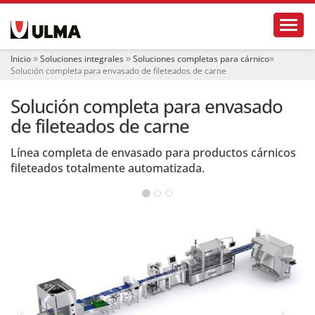
N
Toggl
a
v
e
Inicio
Soluciones integrales
Soluciones completas para cárnico
g
Solución completa para envasado de fileteados de carne
a
c
Solución completa para envasado
i
ó
de fileteados de carne
n
Línea completa de envasado para productos cárnicos
fileteados totalmente automatizada.
‹
›