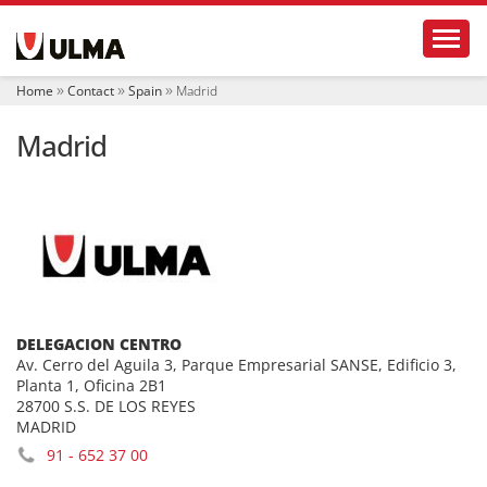
N
Toggl
a
v
i
Home
Contact
Spain
Madrid
g
a
Madrid
t
i
o
n
DELEGACION CENTRO
Av. Cerro del Aguila 3, Parque Empresarial SANSE, Edificio 3,
Planta 1, Oficina 2B1
28700 S.S. DE LOS REYES
MADRID
91 - 652 37 00