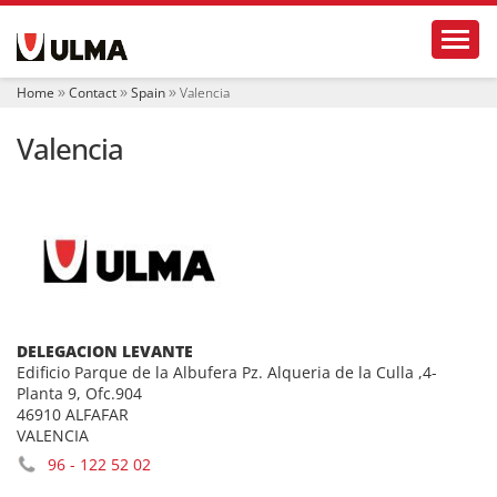
N
Toggl
a
v
i
Home
Contact
Spain
Valencia
g
a
Valencia
t
i
o
n
DELEGACION LEVANTE
Edificio Parque de la Albufera Pz. Alqueria de la Culla ,4-
Planta 9, Ofc.904
46910 ALFAFAR
VALENCIA
96 - 122 52 02